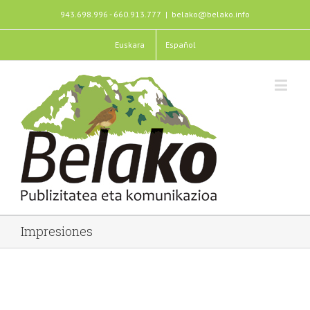
943.698.996 - 660.913.777
|
belako@belako.info
Euskara
Español
Impresiones