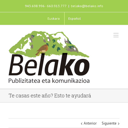
943.698.996 - 660.913.777
|
belako@belako.info
Euskara
Español
Te casas este año? Esto te ayudará
Anterior
Siguiente