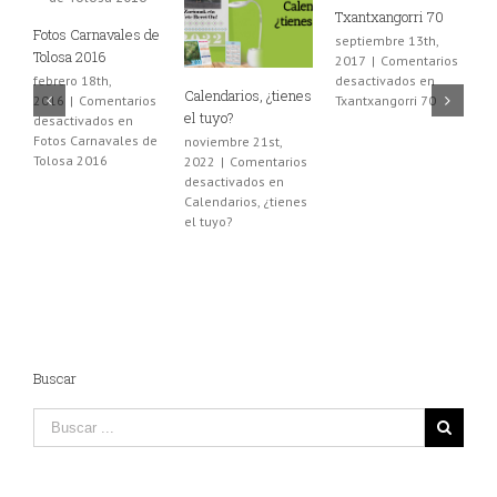
Fotos Carnavales de
Txantxangorri 70
Tolosa 2016
septiembre 13th,
2017
|
Comentarios
febrero 18th,
desactivados
en
2016
|
Comentarios
tienes
Distribuidores i-
Txantxangorri 70
desactivados
en
moments
Fotos Carnavales de
t,
marzo 9th,
Tolosa 2016
arios
2016
|
Comentarios
en
desactivados
en
tienes
Distribuidores i-
moments
Buscar