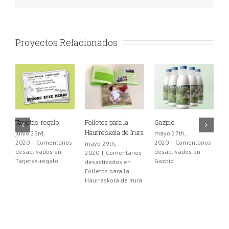
Proyectos Relacionados
Tarjetas-regalo
Folletos para la
Gazpio
R
Haurreskola de Irura
L
junio 23rd,
mayo 27th,
2020
|
Comentarios
2020
|
Comentarios
mayo 29th,
m
desactivados
en
desactivados
en
2020
|
Comentarios
2
Tarjetas-regalo
Gazpio
desactivados
en
d
Folletos para la
R
Haurreskola de Irura
g