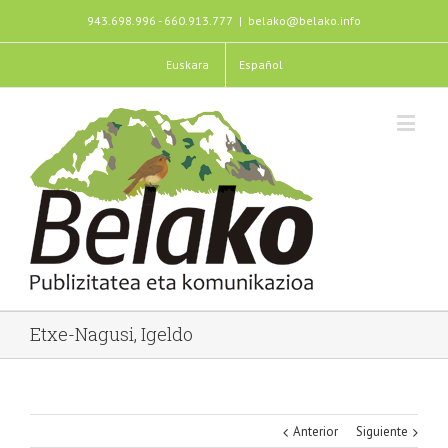
943.698.996 - 660.913.777
|
belako@belako.info
Euskara
Español
Etxe-Nagusi, Igeldo
Anterior
Siguiente