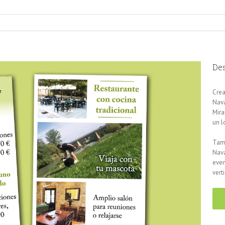
Des
Crea
Nava
Mira
un l
Tamb
Nava
even
vert