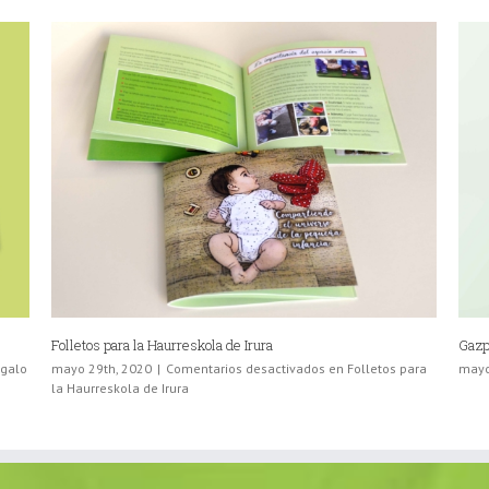
Alimva
Tarj
te
mayo 22nd, 2020
|
Comentarios desactivados
en Alimva
junio