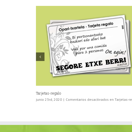
Restaurante Larraitz-gain
mayo 25th, 2020
|
Comentarios desactivados
en Restauran
Larraitz-gain