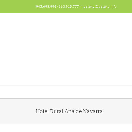
943.698.996 - 660.913.777
|
belako@belako.info
Hotel Rural Ana de Navarra