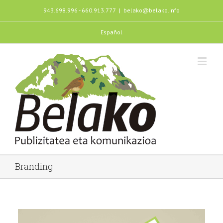
943.698.996 - 660.913.777
|
belako@belako.info
Español
Branding