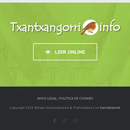
LEER ONLINE
AVISO LEGAL
|
POLÍTICA DE COOKIES
Copyright 2015 Belako Komunikazioa & Publizitatea | by
hamaikaweb