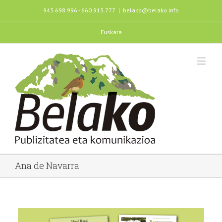
943.698.996 - 660.913.777
|
belako@belako.info
Euskara
Ana de Navarra