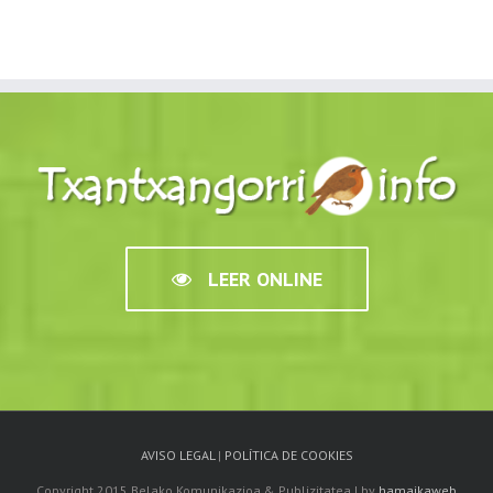
LEER ONLINE
AVISO LEGAL
|
POLÍTICA DE COOKIES
Copyright 2015 Belako Komunikazioa & Publizitatea | by
hamaikaweb