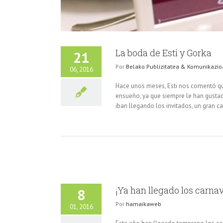
La boda de Esti y Gorka
21
Por
Belako Publizitatea & Komunikazio
06, 2016
Hace unos meses, Esti nos comentó que
ensueño, ya que siempre le han gustad
iban llegando los invitados, un gran car
¡Ya han llegado los carnav
8
Por
hamaikaweb
01, 2016