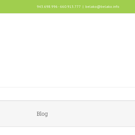
943.698.996 - 660.913.777
|
belako@belako.info
Blog