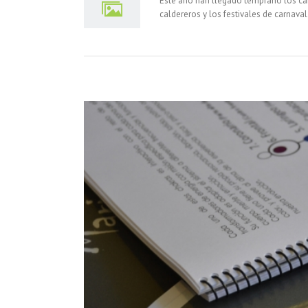
Este año han llegado temprano los ca
caldereros y los festivales de carnava