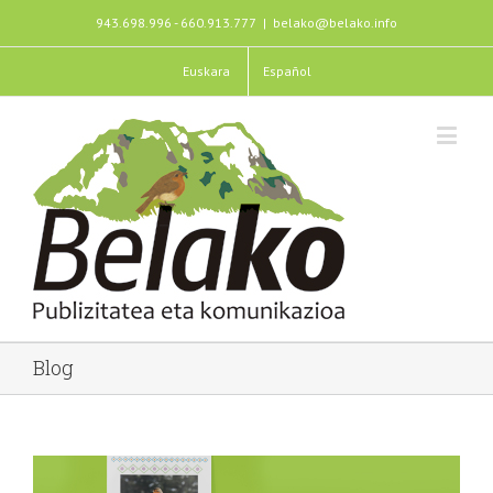
943.698.996 - 660.913.777
|
belako@belako.info
Euskara
Español
Blog