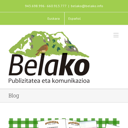
943.698.996 - 660.913.777
|
belako@belako.info
Euskara
Español
Blog