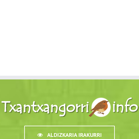
ALDIZKARIA IRAKURRI