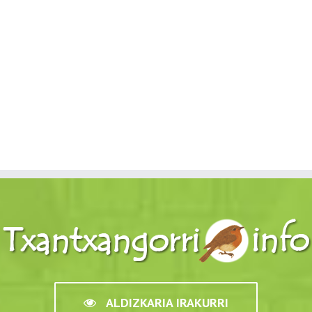
ALDIZKARIA IRAKURRI