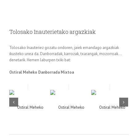
Tolosako Inauterietako argazkiak
Tolosako Inauteriez gozatu ondoren, jaiek emandago argazkiak
ikusteko unea da. Danborradak, karrozak, txarangak, mozorroak…
denetarik. Hemen laburpen txiki bat:
Ostiral Meheko Danborrada Mixtoa