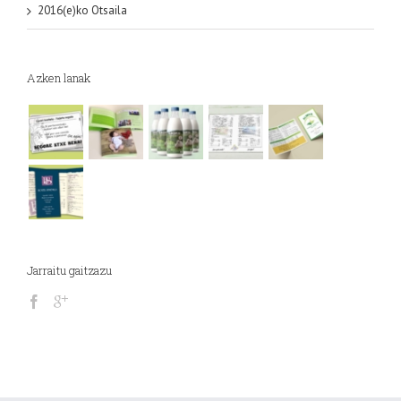
2016(e)ko Otsaila
Azken lanak
Jarraitu gaitzazu