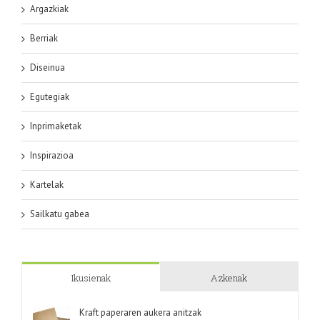
Argazkiak
Berriak
Diseinua
Egutegiak
Inprimaketak
Inspirazioa
Kartelak
Sailkatu gabea
Ikusienak
Azkenak
Kraft paperaren aukera anitzak