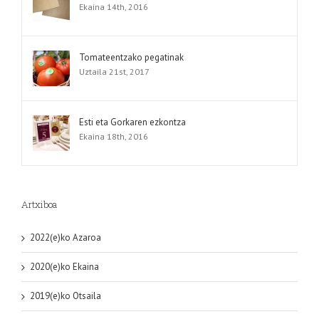
Ekaina 14th, 2016
Tomateentzako pegatinak
Uztaila 21st, 2017
Esti eta Gorkaren ezkontza
Ekaina 18th, 2016
Artxiboa
2022(e)ko Azaroa
2020(e)ko Ekaina
2019(e)ko Otsaila