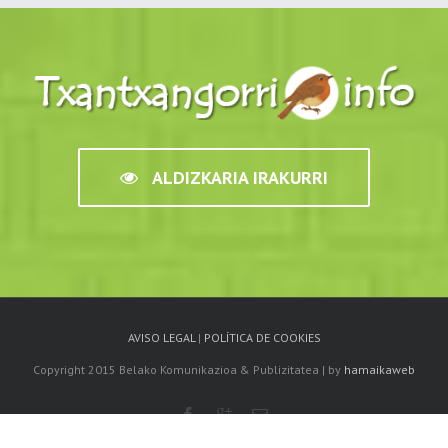
ALDIZKARIA IRAKURRI
AVISO LEGAL
|
POLÍTICA DE COOKIES
Copyright 2015 Belako Komunikazioa & Publizitatea | by
hamaikaweb