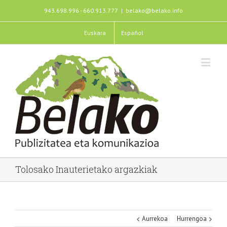
943.698.996 - 660.913.777
|
belako@belako.info
Euskara
Español
Tolosako Inauterietako argazkiak
Aurrekoa
Hurrengoa